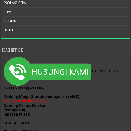
ISOLASI PIPA
PIPA
TUBING
BOILER
HEAD OFFICE
PT . WELDCON
SOITINDO SEJAHTERA
Gedung Mega Glodok kemayoran (MGK),
1st Floor Blok D2 No. 6,
Gunung Sahari Selatan,
Kemayoran,
Jakarta Pusat
KONTAK KAMI