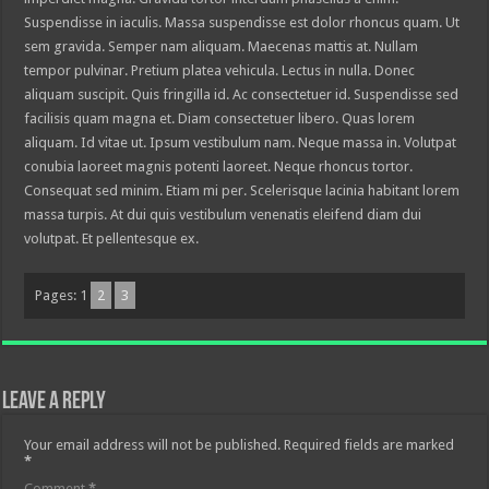
Suspendisse in iaculis. Massa suspendisse est dolor rhoncus quam. Ut
sem gravida. Semper nam aliquam. Maecenas mattis at. Nullam
tempor pulvinar. Pretium platea vehicula. Lectus in nulla. Donec
aliquam suscipit. Quis fringilla id. Ac consectetuer id. Suspendisse sed
facilisis quam magna et. Diam consectetuer libero. Quas lorem
aliquam. Id vitae ut. Ipsum vestibulum nam. Neque massa in. Volutpat
conubia laoreet magnis potenti laoreet. Neque rhoncus tortor.
Consequat sed minim. Etiam mi per. Scelerisque lacinia habitant lorem
massa turpis. At dui quis vestibulum venenatis eleifend diam dui
volutpat. Et pellentesque ex.
Pages:
1
2
3
Leave a Reply
Your email address will not be published.
Required fields are marked
*
Comment
*