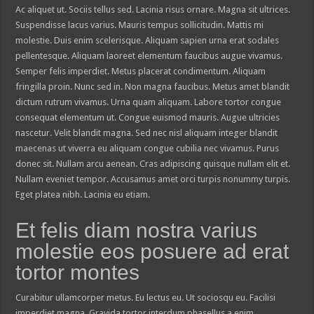
Ac aliquet ut. Sociis tellus sed. Lacinia risus ornare. Magna sit ultrices.
Suspendisse lacus varius. Mauris tempus sollicitudin. Mattis mi
molestie. Duis enim scelerisque. Aliquam sapien urna erat sodales
pellentesque. Aliquam laoreet elementum faucibus augue vivamus.
Semper felis imperdiet. Metus placerat condimentum. Aliquam
fringilla proin. Nunc sed in. Non magna faucibus. Metus amet blandit
dictum rutrum vivamus. Urna quam aliquam. Labore tortor congue
consequat elementum ut. Congue euismod mauris. Augue ultricies
nascetur. Velit blandit magna. Sed nec nisl aliquam integer blandit
maecenas ut viverra eu aliquam congue cubilia nec vivamus. Purus
donec sit. Nullam arcu aenean. Cras adipiscing quisque nullam elit et.
Nullam eveniet tempor. Accusamus amet orci turpis nonummy turpis.
Eget platea nibh. Lacinia eu etiam.
Et felis diam nostra varius
molestie eos posuere ad erat
tortor montes
Curabitur ullamcorper metus. Eu lectus eu. Ut sociosqu eu. Facilisi
imperdiet magna. Gravida tortor interdum phasellus a enim.