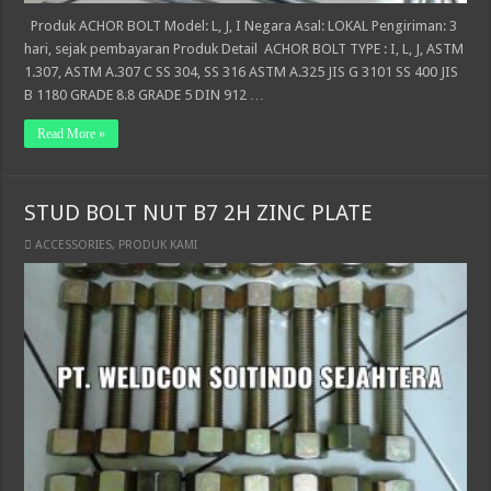
Produk ACHOR BOLT Model: L, J, I Negara Asal: LOKAL Pengiriman: 3
hari, sejak pembayaran Produk Detail ACHOR BOLT TYPE : I, L, J, ASTM
1.307, ASTM A.307 C SS 304, SS 316 ASTM A.325 JIS G 3101 SS 400 JIS
B 1180 GRADE 8.8 GRADE 5 DIN 912 …
Read More »
STUD BOLT NUT B7 2H ZINC PLATE
ACCESSORIES
,
PRODUK KAMI