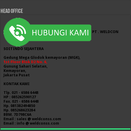
HEAD OFFICE
PT . WELDCON
SOITINDO SEJAHTERA
Gedung Mega Glodok kemayoran (MGK),
1st Floor Blok D2 No. 6,
Gunung Sahari Selatan,
Kemayoran,
Jakarta Pusat
KONTAK KAMI
Tlp. 021 - 6586 6448
HP : 085262590127
Fax. 021 - 6586 6448
Hp. 081382494850
Hp. 085268623284
BBM. 7D798C6A
Email : sales @ weldconss.com
Email : info @ weldconss.com