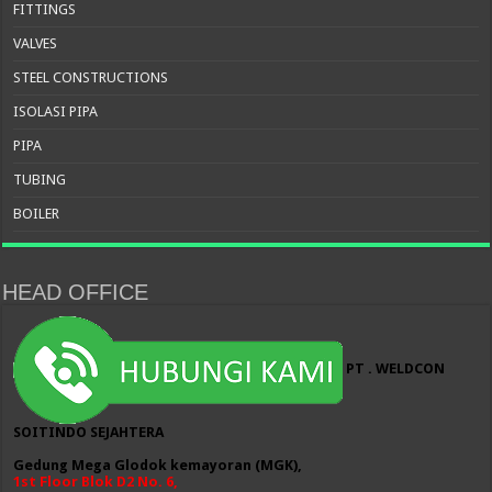
FITTINGS
VALVES
STEEL CONSTRUCTIONS
ISOLASI PIPA
PIPA
TUBING
BOILER
HEAD OFFICE
PT . WELDCON
SOITINDO SEJAHTERA
Gedung Mega Glodok kemayoran (MGK),
1st Floor Blok D2 No. 6,