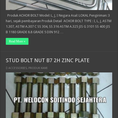
Produk ACHOR BOLT Model: L, J, I Negara Asal: LOKAL Pengiriman: 3
hari, sejak pembayaran Produk Detail ACHOR BOLT TYPE : I, L, J, ASTM
1.307, ASTM A.307 C SS 304, SS 316 ASTM A.325 JIS G 3101 SS 400 JIS
B 1180 GRADE 8.8 GRADE 5 DIN 912 …
Read More »
STUD BOLT NUT B7 2H ZINC PLATE
ACCESSORIES
,
PRODUK KAMI