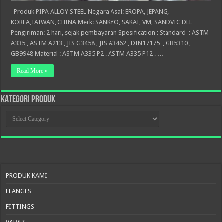
Produk PIPA ALLOY STEEL Negara Asal: EROPA, JEPANG,
KOREA,TAIWAN, CHINA Merk: SANKYO, SAKAI, VM, SANDVIC DLL
Pengiriman: 2 hari, sejak pembayaran Spesification : Standard : ASTM
A335 , ASTM A213 , JIS G3458 , JIS A3462 , DIN17175 , GB5310 ,
GB9948 Material : ASTM A335 P2 , ASTM A335 P12 , …
Read More »
KATEGORI PRODUK
KATEGORI
PRODUK
PRODUK KAMI
FLANGES
FITTINGS
VALVES