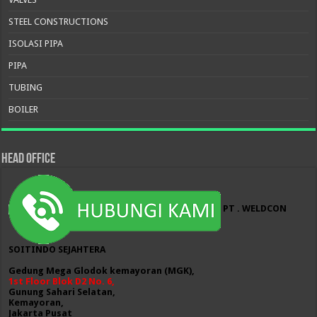
STEEL CONSTRUCTIONS
ISOLASI PIPA
PIPA
TUBING
BOILER
HEAD OFFICE
PT . WELDCON
SOITINDO SEJAHTERA
Gedung Mega Glodok kemayoran (MGK),
1st Floor Blok D2 No. 6,
Gunung Sahari Selatan,
Kemayoran,
Jakarta Pusat