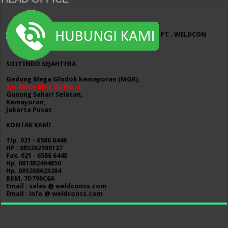
PT . WELDCON
SOITINDO SEJAHTERA
Gedung Mega Glodok kemayoran (MGK),
1st Floor Blok D2 No. 6,
Gunung Sahari Selatan,
Kemayoran,
Jakarta Pusat
KONTAK KAMI
Tlp. 021 - 6586 6448
HP : 085262590127
Fax. 021 - 6586 6448
Hp. 081382494850
Hp. 085268623284
BBM. 7D798C6A
Email : sales @ weldconss.com
Email : info @ weldconss.com