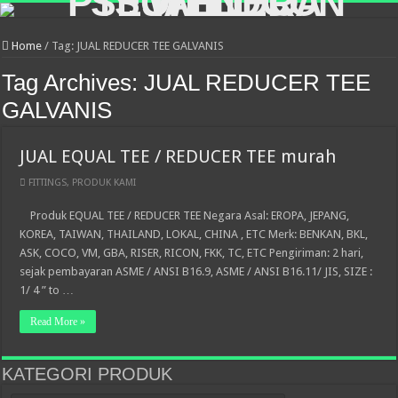
Home
/
Tag:
JUAL REDUCER TEE GALVANIS
Tag Archives:
JUAL REDUCER TEE
GALVANIS
JUAL EQUAL TEE / REDUCER TEE murah
FITTINGS
,
PRODUK KAMI
Produk EQUAL TEE / REDUCER TEE Negara Asal: EROPA, JEPANG,
KOREA, TAIWAN, THAILAND, LOKAL, CHINA , ETC Merk: BENKAN, BKL,
ASK, COCO, VM, GBA, RISER, RICON, FKK, TC, ETC Pengiriman: 2 hari,
sejak pembayaran ASME / ANSI B16.9, ASME / ANSI B16.11/ JIS, SIZE :
1/ 4 ” to …
Read More »
KATEGORI PRODUK