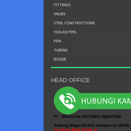
FITTINGS
VALVES
STEEL CONSTRUCTIONS
ISOLASI PIPA
PIPA
TUBING
BOILER
HEAD OFFICE
PT . WELDCON SOITINDO SEJAHTERA
Gedung Mega Glodok kemayoran (MGK),
1st Floor Blok D2 No. 6,