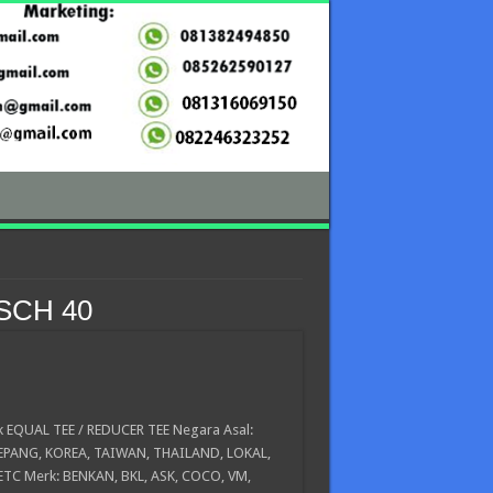
SCH 40
EQUAL TEE / REDUCER TEE Negara Asal:
JEPANG, KOREA, TAIWAN, THAILAND, LOKAL,
ETC Merk: BENKAN, BKL, ASK, COCO, VM,