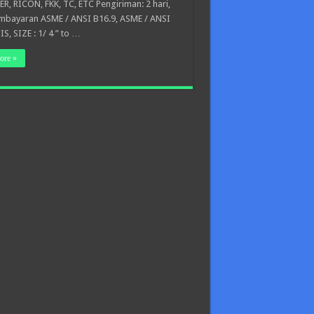
ER, RICON, FKK, TC, ETC Pengiriman: 2 hari,
mbayaran ASME / ANSI B16.9, ASME / ANSI
IS, SIZE : 1/ 4 ” to …
ore »