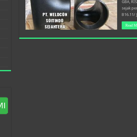
GBA, RIS
sejak pe
B16.11/ J
Read M